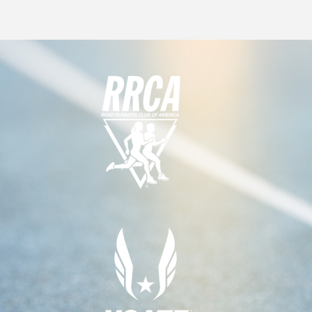
N
G
E
A
D
N
T
V
T
I
I
S
O
E
N
W
S
N
A
V
I